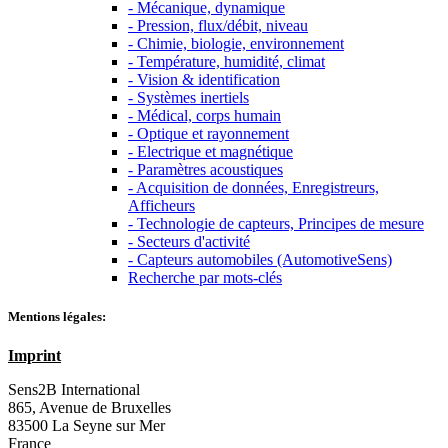
- Mécanique, dynamique
- Pression, flux/débit, niveau
- Chimie, biologie, environnement
- Température, humidité, climat
- Vision & identification
- Systèmes inertiels
- Médical, corps humain
- Optique et rayonnement
- Electrique et magnétique
- Paramètres acoustiques
- Acquisition de données, Enregistreurs,
Afficheurs
- Technologie de capteurs, Principes de mesure
- Secteurs d'activité
- Capteurs automobiles (AutomotiveSens)
Recherche par mots-clés
Mentions légales:
Imprint
Sens2B International
865, Avenue de Bruxelles
83500 La Seyne sur Mer
France