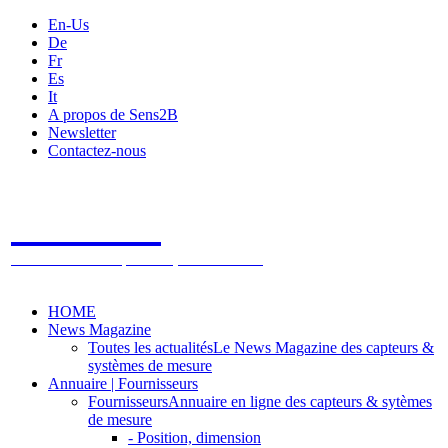
En-Us
De
Fr
Es
It
A propos de Sens2B
Newsletter
Contactez-nous
Sens2B
Le Salon Online des Capteurs & Systèmes de mesure
HOME
News Magazine
Toutes les actualités
Le News Magazine des capteurs &
systèmes de mesure
Annuaire | Fournisseurs
Fournisseurs
Annuaire en ligne des capteurs & sytèmes
de mesure
- Position, dimension