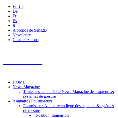
En-Us
De
Fr
Es
It
A propos de Sens2B
Newsletter
Contactez-nous
Sens2B
Le Salon Online des Capteurs & Systèmes de mesure
HOME
News Magazine
Toutes les actualités
Le News Magazine des capteurs &
systèmes de mesure
Annuaire | Fournisseurs
Fournisseurs
Annuaire en ligne des capteurs & sytèmes
de mesure
- Position, dimension